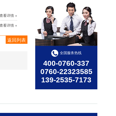
查看详情 +
查看详情 +
返回列表
线条灯LXT-C12
产品型号：LXT-C12产品尺寸：30*45*1000ｍｍ产品功率：12W/18W工作电压：DC24V发光角度：120°产品色温：3000K-6000K/RGBW外壳材质：6063航空铝+PC罩显色指数：Ra≥80控制方式：常亮/内控/外控防护等级：IP65显示指数：80使用寿命：50000小时
全国服务热线
400-0760-337
0760-22323585
139-2535-7173