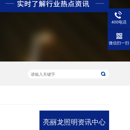
400电话
微信扫一扫
LED水纹洗墙灯L-WSD9580
产品型号：L-WSD-9580产品尺寸：95*80*600mm产品功率：36W工作电压：AC220V发光角度：10*60°/15*45°/30°产品色温：水湖蓝外壳材质：6063航空铝+钢化玻璃显色指数：Ra≥80控制方式：常亮/内控/外控防护等级：IP67环境温度：-20℃~50℃防水结构：灌胶防水
亮丽龙照明资讯中心
线条灯LXT-C12