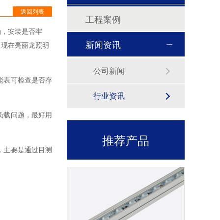
产品型号：LXT-C12产品尺寸：30*45*1000ｍｍ产品功率：12W/18W工作电压：DC24V发光角度：120°产品色温：3000K-6000K/RGBW外壳材质：6063航空铝+PC罩显色指数：Ra≥80控制方式：常亮/内控/外控防护等级：IP65显示指数：80使用寿命：50000小时
返回列表
工程案例
确，安装是否牢
新闻资讯
，现在亮丽龙照明
公司新闻
能表可检查是否存
行业资讯
负载问题，最好用
LED洗墙灯LXQ-G08
产品型号：LXQ-G08产品尺寸：33*22*1000mm产品功率：12W/18W/24W工作电压：DC24V发光角度：42*145°外壳材质：6063航空铝+钢化玻璃显色指数：Ra≥80控制方式：常亮/内控/外控防护等级：IP67产品色温：3000K-6500K环境温度：-20℃~50℃防水结构：全结构防水
推荐产品
，主要是通过目测