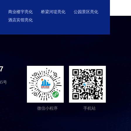
商业楼宇亮化
桥梁河堤亮化
公园景区亮化
酒店宾馆亮化
7
5号
微信小程序
手机站