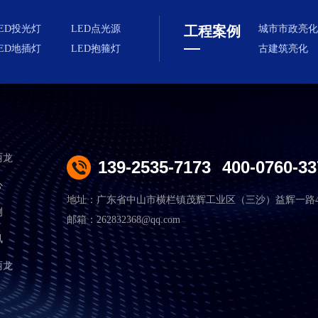
ED投光灯
LED点光源
工程案例
城市市政亮化
ED地插灯
LED抱箍灯
古建筑亮化
丽龙
139-2535-7173
400-0760-33
心
地址：广东省中山市横栏镇茂辉工业区（三沙）益辉一路4
例
邮箱：262832368@qq.com
讯
丽龙