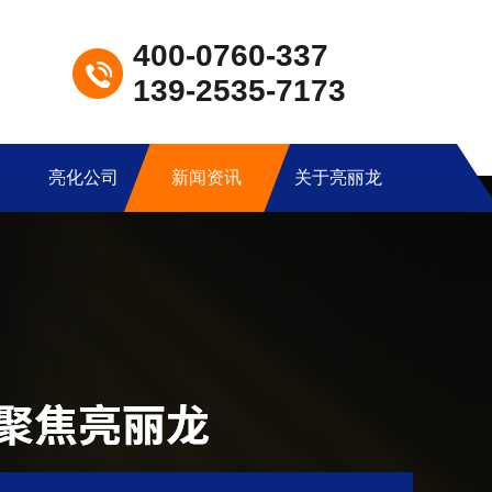
400-0760-337
139-2535-7173
亮化公司
新闻资讯
关于亮丽龙
LED洗墙灯LXQ-G09
产品型号：LXQ-G09产品尺寸：33*26*1000mm产品功率：12W/18W/24W工作电压：DC24V发光角度：60°外壳材质：6063航空铝+钢化玻璃显色指数：Ra≥80控制方式：常亮/内控/外控防护等级：IP67产品色温：3000K-6500K环境温度：-20℃~50℃防水结构：全结构防水