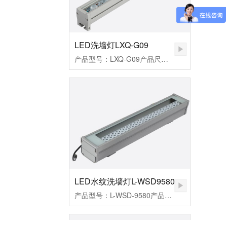
LED洗墙灯LXQ-G09
产品型号：LXQ-G09产品尺寸：33*26*1000mm产品功率：12W/18W/24W工作电压：DC24V发光角度：60°外壳材质：6063航空铝+钢化玻璃显色指数：Ra≥80控制方式：常亮/内控/外控防护等级：IP67产品色温：3000K-6500K环境温度：-20℃~50℃防水结构：全结构防水
LED水纹洗墙灯L-WSD9580
产品型号：L-WSD-9580产品尺寸：95*80*600mm产品功率：36W工作电压：AC220V发光角度：10*60°/15*45°/30°产品色温：水湖蓝外壳材质：6063航空铝+钢化玻璃显色指数：Ra≥80控制方式：常亮/内控/外控防护等级：IP67环境温度：-20℃~50℃防水结构：灌胶防水