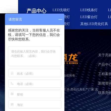
产品中心
LED洗墙灯
LED线条灯
L
LED瓦楞灯
LED窗台灯
L
请您留言
LED地埋灯
其他LED亮化灯具
感谢您的关注，当前客服人员不在
线，请填写一下您的信息，我们会
尽快和您联系。
关于亮
产品中
工程案
广东亮丽龙照明股份有限公司
版权所有
备案号：
粤ICP备05135607号
新闻资
关键词：亮化工程灯具 led户外亮化灯具 亮化灯具生产厂家 洗
联系亮
墙灯厂家 led洗墙灯
网站地图