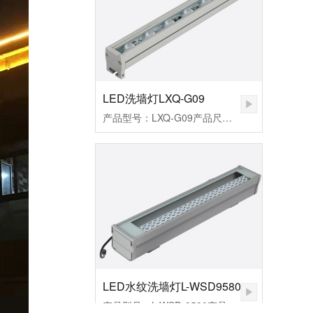
LED洗墙灯LXQ-G09
产品型号：LXQ-G09产品尺寸：33*26*1000mm产品功率：12W/18W/24W工作电压：DC24V发光角度：60°外壳材质：6063航空铝+钢化玻璃显色指数：Ra≥80控制方式：常亮/内控/外控防护等级：IP67产品色温：3000K-6500K环境温度：-20℃~50℃防水结构：全结构防水
LED水纹洗墙灯L-WSD9580
产品型号：L-WSD-9580产品尺寸：95*80*600mm产品功率：36W工作电压：AC220V发光角度：10*60°/15*45°/30°产品色温：水湖蓝外壳材质：6063航空铝+钢化玻璃显色指数：Ra≥80控制方式：常亮/内控/外控防护等级：IP67环境温度：-20℃~50℃防水结构：灌胶防水