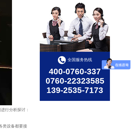
线条灯LXT-C12
全国服务热线
产品型号：LXT-C12产品尺寸：30*45*1000ｍｍ产品功率：12W/18W工作电压：DC24V发光角度：120°产品色温：3000K-6000K/RGBW外壳材质：6063航空铝+PC罩显色指数：Ra≥80控制方式：常亮/内控/外控防护等级：IP65显示指数：80使用寿命：50000小时
400-0760-337
0760-22323585
139-2535-7173
因进行分析探讨：
各类设备都要接