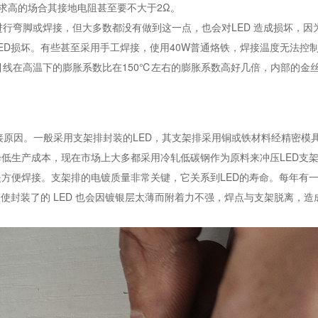
求高的场合其接地电阻甚至要不大于2Ω。
mm 进行弯脚或焊接，但大多数都没有做到这一点，也会对LED 造成损坏，
ED损坏。有些甚至采用手工焊接，使用40W普通烙铁，焊接温度无法控
ED引线在高温下的膨胀系数比在150℃左右的膨胀系数高好几倍，内部的金
接原因。一般采用支架排封装的LED，其支架排采用铜或铁材料经精密模
低生产成本，现在市场上大多都采用冷轧低碳钢作为原料来冲压LED支
方便焊接。支架排的电镀质量非常关键，它关系到LED的寿命。每年有
使封装了的 LED 也会因镀银层太薄而附着力不强，焊点与支架脱离，造