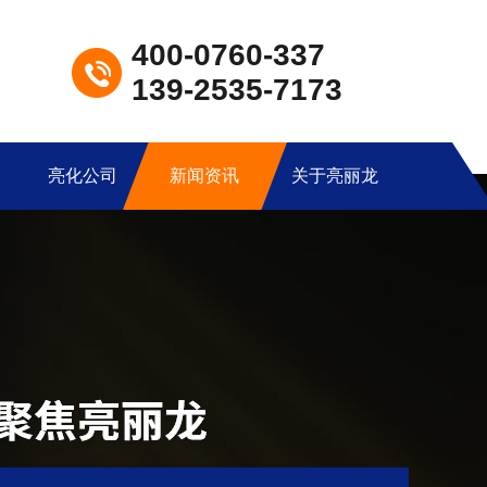
400-0760-337
139-2535-7173
亮化公司
新闻资讯
关于亮丽龙
LED洗墙灯LXQ-G09
产品型号：LXQ-G09产品尺寸：33*26*1000mm产品功率：12W/18W/24W工作电压：DC24V发光角度：60°外壳材质：6063航空铝+钢化玻璃显色指数：Ra≥80控制方式：常亮/内控/外控防护等级：IP67产品色温：3000K-6500K环境温度：-20℃~50℃防水结构：全结构防水