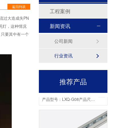
线条灯LXT-C12
返回列表
工程案例
产品型号：LXT-C12产品尺寸：30*45*1000ｍｍ产品功率：12W/18W工作电压：DC24V发光角度：120°产品色温：3000K-6000K/RGBW外壳材质：6063航空铝+PC罩显色指数：Ra≥80控制方式：常亮/内控/外控防护等级：IP65显示指数：80使用寿命：50000小时
流过大造成失PN
新闻资讯
死灯，这种情况
，只要其中有一个
公司新闻
行业资讯
推荐产品
LED洗墙灯LXQ-G08
产品型号：LXQ-G08产品尺寸：33*22*1000mm产品功率：12W/18W/24W工作电压：DC24V发光角度：42*145°外壳材质：6063航空铝+钢化玻璃显色指数：Ra≥80控制方式：常亮/内控/外控防护等级：IP67产品色温：3000K-6500K环境温度：-20℃~50℃防水结构：全结构防水