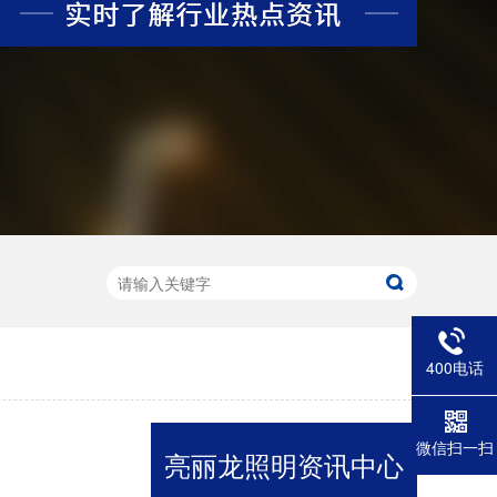
LED水纹洗墙灯L-WSD9580
产品型号：L-WSD-9580产品尺寸：95*80*600mm产品功率：36W工作电压：AC220V发光角度：10*60°/15*45°/30°产品色温：水湖蓝外壳材质：6063航空铝+钢化玻璃显色指数：Ra≥80控制方式：常亮/内控/外控防护等级：IP67环境温度：-20℃~50℃防水结构：灌胶防水
400电话
微信扫一扫
亮丽龙照明资讯中心