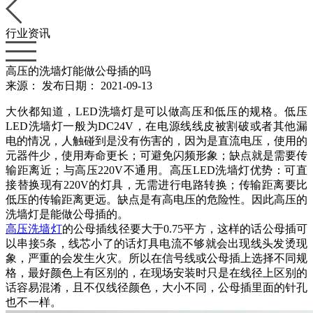
行业资讯
高压的洗墙灯能做公母插的吗
来源：
发布日期： 2021-09-13
大伙都知道，LED洗墙灯是可以做高压和低压的规格。低压
LED洗墙灯一般为DC24V，在电源线线皮被割破或者其他漏
电的情况，人触碰到是没有伤害的，因为是直流电压，使用的
元器件少，使用寿命更长；可避免闪频形象；缺点就是需要传
输距离近；与高压220V不通用。高压LED洗墙灯优势：可直
接替换现有220V的灯具，无需进行电路转换；传输距离要比
低压的传输距离更远。缺点是有高电压的危险性。因此高压的
洗墙灯是能做公母插的。
高压洗墙灯
的公母插线径要大于0.75平方，这样的话公母插可
以串接5条，线芯小了的话灯具电流不够就会出现线头发烫现
象，严重的会发生火灾。所以在信号线或公母插上选择不同规
格，最好颜色上有区别的，在现场安装时只是在线径上区别的
话容易混淆，且不仅线径颜色，大小不同，公母插里面的针孔
也不一样。