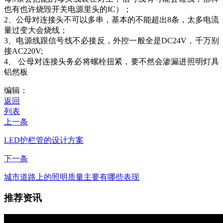
也有也许烧毁开关电源里头的IC）；
2、公母对连接头不可以多串，基本的不能超出8条，太多电流
量过变大会烧线；
3、电源线跟信号线不必接反，外控一般全是DC24V，千万别
接AC220V;
4、 公母对连接头务必将螺栓扭紧，要不然会渗漏进照明灯具
铝然板
编辑：
返回
列表
上一条
LED护栏管的设计方案
下一条
城市道路上的照明质量主要有哪些表现
推荐资讯