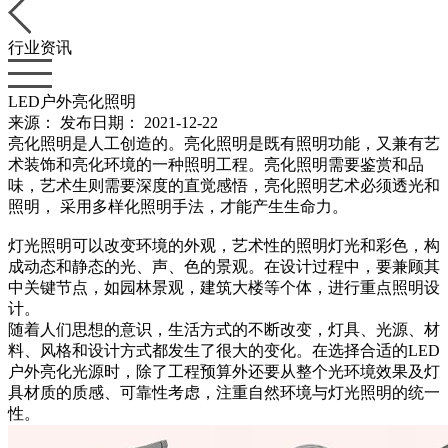
行业资讯
LED户外亮化照明
来源：
发布日期： 2021-12-22
亮化照明是人工创造的。亮化照明是既有照明功能，又兼有艺
术装饰和亮化环境的一种照明工程。亮化照明需要鉴赏和品
味，艺术生则需要深度的直觉感悟，亮化照明艺术必须透光和
照明， 采用多样化照明手法，才能产生生命力。
灯光照明可以改变环境的外观，艺术性的照明灯光和彩色，构
成动态和静态的光、声、色的景观。在设计过程中，要兼顾其
中关键节点，如园林景观，建筑大楼等个体，进行重点照明设
计。
随着人们思想的意识，生活方式的不断改变，灯具、光源、材
料、风格和设计方式都发生了很大的变化。在选择合适的LED
户外亮化光源时，除了工程预算外还要从整个光环境效果及灯
具材质的质感、可靠性考虑，注重自然环境与灯光照明的统一
性。