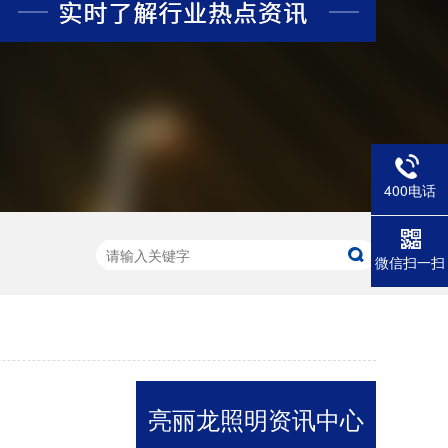
400电话
LED水纹洗墙灯L-WSD9580
产品型号：L-WSD-9580产品尺寸：95*80*600mm产品功率：36W工作电压：AC220V发光角度：10*60°/15*45°/30°产品色温：水湖蓝外壳材质：6063航空铝+钢化玻璃显色指数：Ra≥80控制方式：常亮/内控/外控防护等级：IP67环境温度：-20℃~50℃防水结构：灌胶防水
微信扫一扫
亮丽龙照明资讯中心