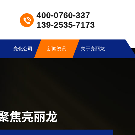
400-0760-337
139-2535-7173
亮化公司
新闻资讯
关于亮丽龙
LED洗墙灯LXQ-G09
产品型号：LXQ-G09产品尺寸：33*26*1000mm产品功率：12W/18W/24W工作电压：DC24V发光角度：60°外壳材质：6063航空铝+钢化玻璃显色指数：Ra≥80控制方式：常亮/内控/外控防护等级：IP67产品色温：3000K-6500K环境温度：-20℃~50℃防水结构：全结构防水