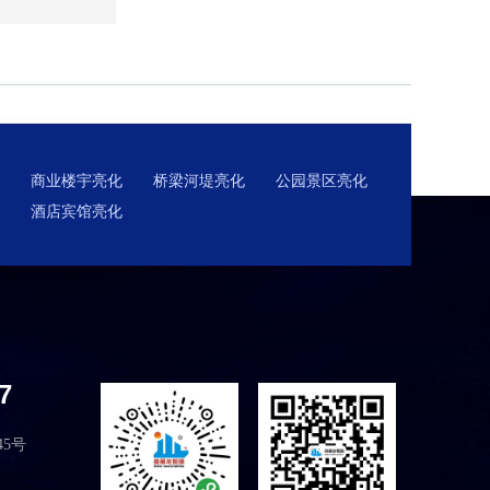
商业楼宇亮化
桥梁河堤亮化
公园景区亮化
酒店宾馆亮化
7
5号