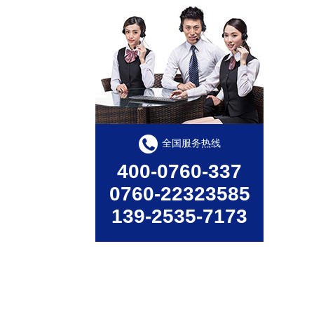
线条灯LXT-C12
全国服务热线
产品型号：LXT-C12产品尺寸：30*45*1000ｍｍ产品功率：12W/18W工作电压：DC24V发光角度：120°产品色温：3000K-6000K/RGBW外壳材质：6063航空铝+PC罩显色指数：Ra≥80控制方式：常亮/内控/外控防护等级：IP65显示指数：80使用寿命：50000小时
400-0760-337
0760-22323585
139-2535-7173