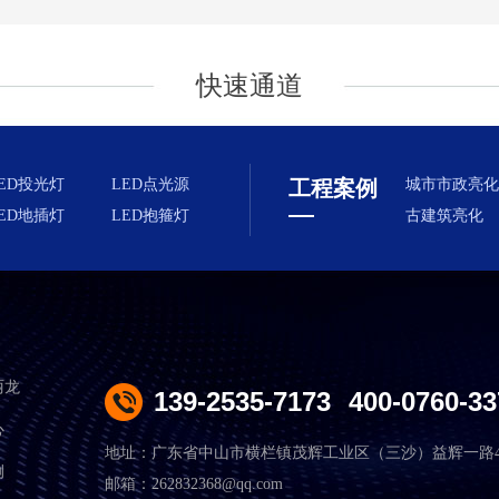
快速通道
ED投光灯
LED点光源
工程案例
城市市政亮化
ED地插灯
LED抱箍灯
古建筑亮化
丽龙
139-2535-7173
400-0760-33
心
地址：广东省中山市横栏镇茂辉工业区（三沙）益辉一路4
例
邮箱：262832368@qq.com