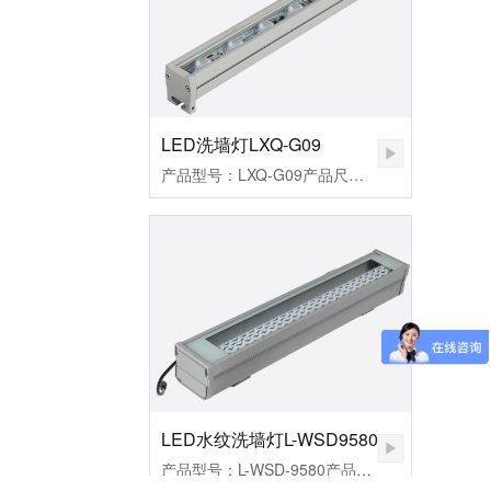
LED洗墙灯LXQ-G09
产品型号：LXQ-G09产品尺寸：33*26*1000mm产品功率：12W/18W/24W工作电压：DC24V发光角度：60°外壳材质：6063航空铝+钢化玻璃显色指数：Ra≥80控制方式：常亮/内控/外控防护等级：IP67产品色温：3000K-6500K环境温度：-20℃~50℃防水结构：全结构防水
LED水纹洗墙灯L-WSD9580
产品型号：L-WSD-9580产品尺寸：95*80*600mm产品功率：36W工作电压：AC220V发光角度：10*60°/15*45°/30°产品色温：水湖蓝外壳材质：6063航空铝+钢化玻璃显色指数：Ra≥80控制方式：常亮/内控/外控防护等级：IP67环境温度：-20℃~50℃防水结构：灌胶防水