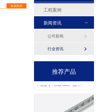
线条灯LXT-C12
返回列表
工程案例
产品型号：LXT-C12产品尺寸：30*45*1000ｍｍ产品功率：12W/18W工作电压：DC24V发光角度：120°产品色温：3000K-6000K/RGBW外壳材质：6063航空铝+PC罩显色指数：Ra≥80控制方式：常亮/内控/外控防护等级：IP65显示指数：80使用寿命：50000小时
新闻资讯
公司新闻
行业资讯
推荐产品
LED洗墙灯LXQ-G08
产品型号：LXQ-G08产品尺寸：33*22*1000mm产品功率：12W/18W/24W工作电压：DC24V发光角度：42*145°外壳材质：6063航空铝+钢化玻璃显色指数：Ra≥80控制方式：常亮/内控/外控防护等级：IP67产品色温：3000K-6500K环境温度：-20℃~50℃防水结构：全结构防水