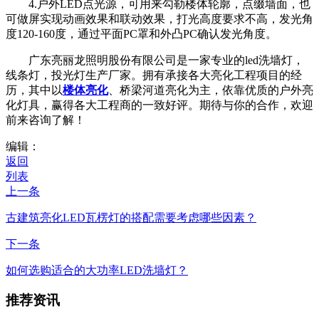
4.户外LED点光源，可用来勾勒楼体轮廓，点缀墙面，也
可做屏实现动画效果和联动效果，打光高度要求不高，发光角
度120-160度，通过平面PC罩和外凸PC确认发光角度。
广东亮丽龙照明股份有限公司是一家专业的led洗墙灯，
线条灯，投光灯生产厂家。拥有承接各大亮化工程项目的经
历，其中以
楼体亮化
、桥梁河道亮化为主，依靠优质的户外亮
化灯具，赢得各大工程商的一致好评。期待与你的合作，欢迎
前来咨询了解！
编辑：
返回
列表
上一条
古建筑亮化LED瓦楞灯的搭配需要考虑哪些因素？
下一条
如何选购适合的大功率LED洗墙灯？
推荐资讯